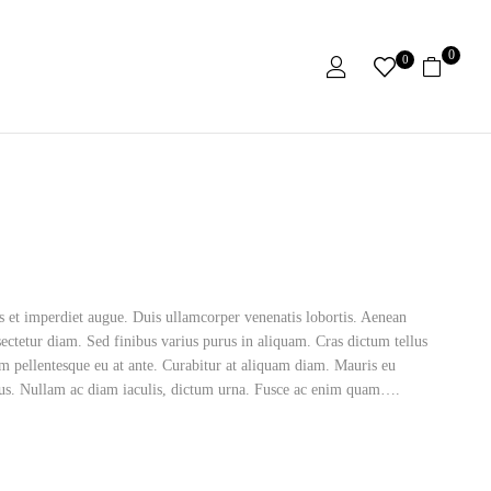
0
0
as et imperdiet augue. Duis ullamcorper venenatis lobortis. Aenean
nsectetur diam. Sed finibus varius purus in aliquam. Cras dictum tellus
 pellentesque eu at ante. Curabitur at aliquam diam. Mauris eu
 metus. Nullam ac diam iaculis, dictum urna. Fusce ac enim quam….