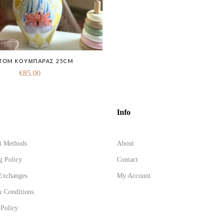
TOM ΚΟΥΜΠΑΡΆΣ 25CM
€
85.00
Info
t Methods
About
g Policy
Contact
Exchanges
My Account
 Conditions
 Policy