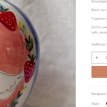
Κουμπαράς
Κάντε την 
O χρόνος κ
Στείλτε μα
isafo_cera
Διαθέσιμο 
Κατηγορία
Share :