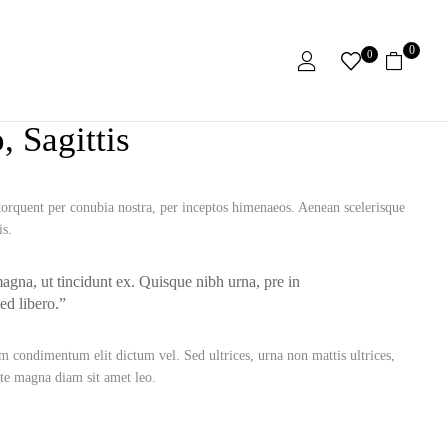
0
0
, Sagittis
a torquent per conubia nostra, per inceptos himenaeos. Aenean scelerisque
is.
magna, ut tincidunt ex. Quisque nibh urna, pre in
ed libero.”
 condimentum elit dictum vel. Sed ultrices, urna non mattis ultrices,
ate magna diam sit amet leo.