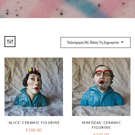
Ταξινόμηση Με Βάση Τη Δημοφιλία
‘ALICE’ CERAMIC FIGURINE
‘MIMOZAS’ CERAMIC
FIGURINE
€
160.00
€
160.00