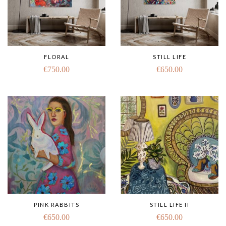
FLORAL
STILL LIFE
€
750.00
€
650.00
PINK RABBITS
STILL LIFE II
€
650.00
€
650.00