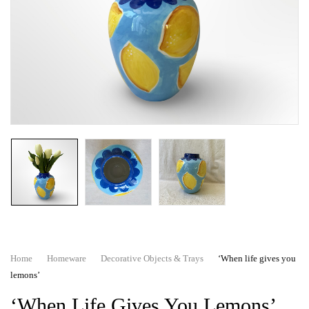
Home
Homeware
Decorative Objects & Trays
‘When life gives you
lemons’
‘When Life Gives You Lemons’